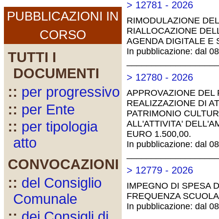
> 12781 - 2026
PUBBLICAZIONI IN
RIMODULAZIONE DEL
RIALLOCAZIONE DELL
CORSO
AGENDA DIGITALE E 
In pubblicazione: dal 0
TUTTI I
__________________
DOCUMENTI
> 12780 - 2026
::
per progressivo
APPROVAZIONE DEL 
REALIZZAZIONE DI A
::
per Ente
PATRIMONIO CULTURA
ALL'ATTIVITA' DELL
::
per tipologia
EURO 1.500,00.
atto
In pubblicazione: dal 0
__________________
CONVOCAZIONI
> 12779 - 2026
::
del Consiglio
IMPEGNO DI SPESA DI
FREQUENZA SCUOLA D
Comunale
In pubblicazione: dal 0
::
dei Consigli di
__________________