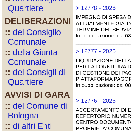
Quartiere
> 12778 - 2026
IMPEGNO DI SPESA DI
DELIBERAZIONI
ATTUALMENTE GIA' I
TERMINE DEL SERVIZ
::
del Consiglio
In pubblicazione: dal 0
Comunale
__________________
::
della Giunta
> 12777 - 2026
Comunale
LIQUIDAZIONE DELLA 
PER LA FORNITURA 
::
dei Consigli di
DI GESTIONE DEI P
PIATTAFORMA PAGOPA
Quartiere
In pubblicazione: dal 0
__________________
AVVISI DI GARA
> 12776 - 2026
::
del Comune di
ACCERTAMENTO DI E
Bologna
REPERTORIO NUMERO
CENTRO DOCUMENTAZ
::
di altri Enti
PROPRIETA' COMUNALE