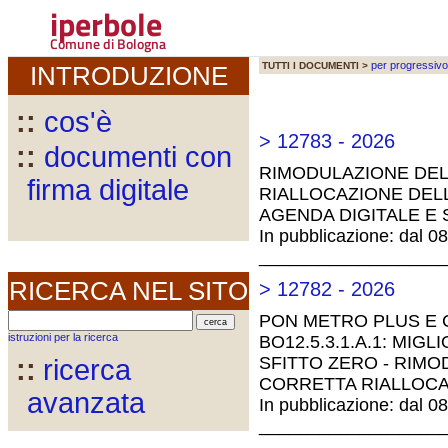
iperbole
Comune di Bologna
per progressivo
TUTTI I DOCUMENTI >
INTRODUZIONE
::
cos'è
> 12783 - 2026
::
documenti con
RIMODULAZIONE DEL
firma digitale
RIALLOCAZIONE DELL
AGENDA DIGITALE E 
In pubblicazione: dal 0
__________________
RICERCA NEL SITO
> 12782 - 2026
PON METRO PLUS E CI
istruzioni per la ricerca
BO12.5.3.1.A.1: MIGL
SFITTO ZERO - RIMO
::
ricerca
CORRETTA RIALLOCA
avanzata
In pubblicazione: dal 0
__________________